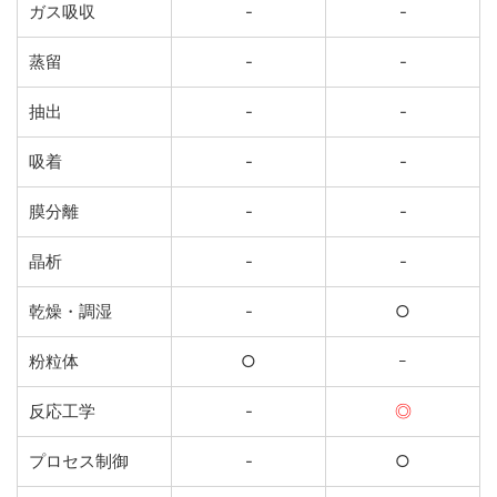
ガス吸収
-
-
蒸留
-
-
抽出
-
-
吸着
-
-
膜分離
-
-
晶析
-
-
乾燥・調湿
-
○
粉粒体
○
ｰ
反応工学
-
◎
プロセス制御
-
○