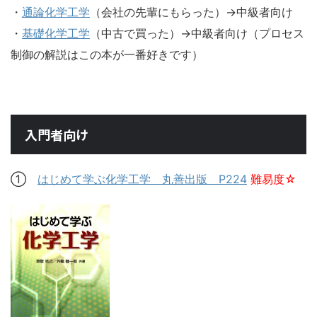
・
通論化学工学
（会社の先輩にもらった）→中級者向け
・
基礎化学工学
（中古で買った）→中級者向け（プロセス
制御の解説はこの本が一番好きです）
入門者向け
①
はじめて学ぶ化学工学 丸善出版 P224
難易度☆