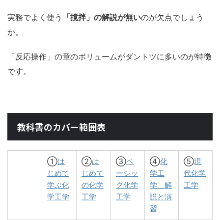
実務でよく使う
「撹拌」の解説が無い
のが欠点でしょう
か。
「反応操作」の章のボリュームがダントツに多いのが特徴
です。
教科書のカバー範囲表
①
は
②
は
③
ベ
④
化
⑤
現
じめて
じめて
ーシッ
学工
代化学
学ぶ化
の化学
ク化学
学 解
工学
学工学
工学
工学
説と演
習