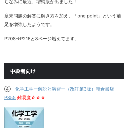
ちなみに最近、増補版が出ました！
章末問題の解答に解き方を加え、「one point」という補
足を増強したようです。
P208→P216と8ページ増えてます。
中級者向け
④
化学工学ー解説と演習ー（改訂第3版）朝倉書店
P355
難易度☆☆☆