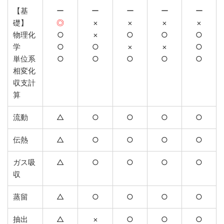
【基
ー
ー
ー
ー
ー
礎】
◎
×
×
×
×
物理化
○
×
○
○
○
学
○
○
×
×
○
単位系
○
○
○
○
○
相変化
収支計
算
流動
△
○
○
○
○
伝熱
△
○
○
○
○
ガス吸
△
○
○
○
○
収
蒸留
△
○
○
○
○
抽出
△
×
○
○
○