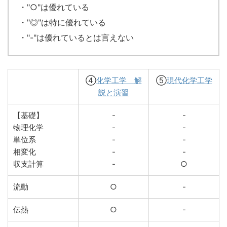
・"○"は優れている
・"◎"は特に優れている
・"-"は優れているとは言えない
④
化学工学 解
⑤
現代化学工学
説と演習
【基礎】
-
-
物理化学
-
-
単位系
-
-
相変化
-
-
収支計算
-
○
流動
○
-
伝熱
○
-