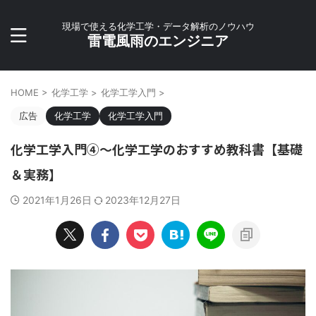
現場で使える化学工学・データ解析のノウハウ
雷電風雨のエンジニア
HOME
>
化学工学
>
化学工学入門
>
広告
化学工学
化学工学入門
化学工学入門④〜化学工学のおすすめ教科書【基礎
＆実務】
2021年1月26日
2023年12月27日