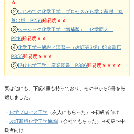
☆
②
はじめての化学工学 プロセスから学ぶ基礎 丸
善出版 P256
難易度☆☆
③
ベーシック化学工学（増補版） 化学同人
P216
難易度☆☆
④
化学工学ー解説と演習ー（改訂第3版）朝倉書店
P355
難易度☆☆☆
⑤
現代化学工学 産業図書 P386
難易度☆☆☆☆
実は他にも、下記4冊も持っており、その中から5冊を厳
選しました。
・
化学プロセス工学
（友人にもらった）→初級者向け
・
改訂新版化学工学通論Ⅰ
（会社でもらった）→初級〜中
級者向け