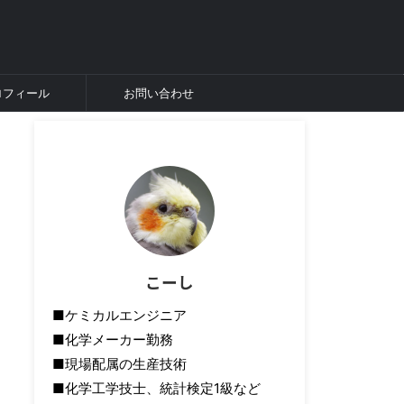
ロフィール
お問い合わせ
こーし
■ケミカルエンジニア
■化学メーカー勤務
■現場配属の生産技術
■化学工学技士、統計検定1級など