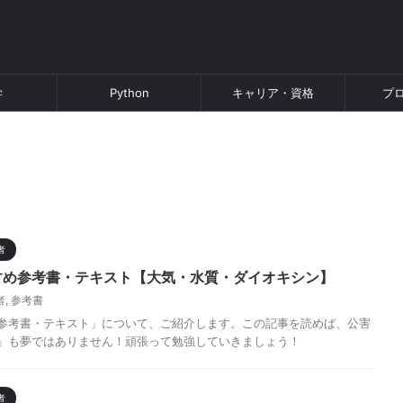
学
Python
キャリア・資格
プ
者
すめ参考書・テキスト【大気・水質・ダイオキシン】
者
,
参考書
参考書・テキスト」について、ご紹介します。この記事を読めば、公害
」も夢ではありません！頑張って勉強していきましょう！
者