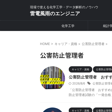
現場で使える化学工学・データ解析のノウハウ
雷電風雨のエンジニア
化学工学
統計
HOME
>
キャリア・資格
>
公害防止管理者
>
公害防止管理者
キャリア・資格
公害防止管理
公害防止管理者 おす
2026/8/6
公害防止管理
「公害防止管理者 おすすめ
防止管理者試験の「一発合格
キャリア・資格
公害防止管理