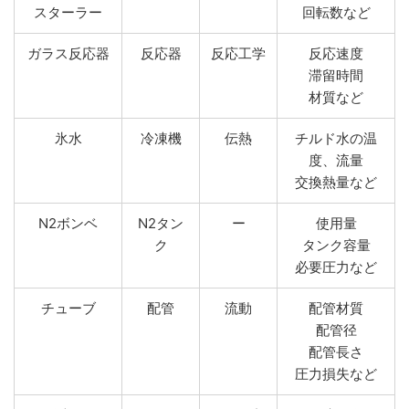
スターラー
回転数など
ガラス反応器
反応器
反応工学
反応速度
滞留時間
材質など
氷水
冷凍機
伝熱
チルド水の温
度、流量
交換熱量など
N2ボンベ
N2タン
ー
使用量
ク
タンク容量
必要圧力など
チューブ
配管
流動
配管材質
配管径
配管長さ
圧力損失など