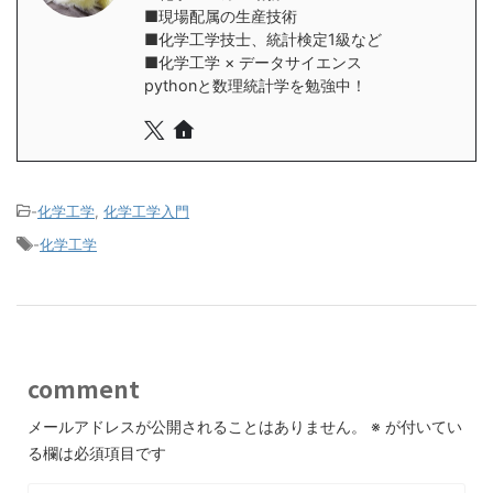
■現場配属の生産技術
■化学工学技士、統計検定1級など
■化学工学 × データサイエンス
pythonと数理統計学を勉強中！
-
化学工学
,
化学工学入門
-
化学工学
comment
メールアドレスが公開されることはありません。
※
が付いてい
る欄は必須項目です