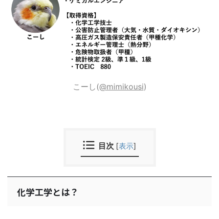
こーし(
@mimikousi
)
目次
[
表示
]
化学工学とは？