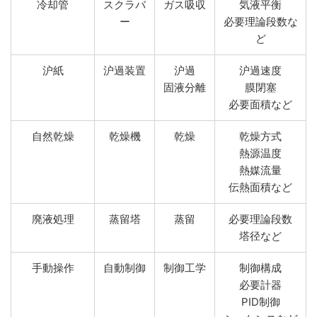
冷却管
スクラバ
ガス吸収
気液平衡
ー
必要理論段数な
ど
沪紙
沪過装置
沪過
沪過速度
固液分離
膜閉塞
必要面積など
自然乾燥
乾燥機
乾燥
乾燥方式
熱源温度
熱媒流量
伝熱面積など
廃液処理
蒸留塔
蒸留
必要理論段数
塔径など
手動操作
自動制御
制御工学
制御構成
必要計器
PID制御