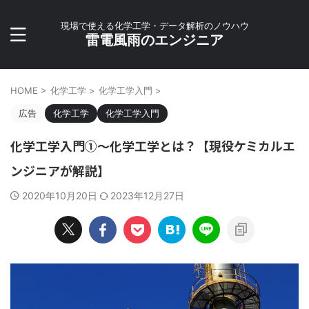
現場で使える化学工学・データ解析のノウハウ
雷電風雨のエンジニア
HOME
>
化学工学
>
化学工学入門
>
広告
化学工学
化学工学入門
化学工学入門①〜化学工学とは？【現役ケミカルエ
ンジニアが解説】
2020年10月20日
2023年12月27日