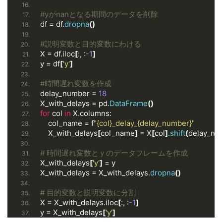
#yがnanとなる期間のデータを削除
df = df.
dropna
()
#説明変数と目的変数にわける
X = df.iloc
[
:, :
-1
]
y = df
[
'y'
]
#時間遅れ変数を作成
delay_number = 
18
X_with_delays = pd.
DataFrame
()
for
 col 
in
 X.columns:
    col_name = f
"{col}_delay_{delay_number}"
    X_with_delays
[
col_name
]
 = X
[
col
]
.
shift
(
delay_nu
# 時間遅れ変数とｙのデータフレームを作成
X_with_delays
[
'y'
]
 = y
X_with_delays = X_with_delays.
dropna
()
# 目的変数と説明変数に分割
X = X_with_delays.iloc
[
:, :
-1
]
y = X_with_delays
[
'y'
]