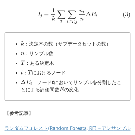
1
n
∑
∑
t
=
Δ
(3)
I
E
j
t
k
n
∈
,
T
t
T
j
：決定木の数（サブデータセットの数）
k
：サンプル数
n
：ある決定木
T
：
におけるノード
t
T
Δ
：ノード
においてサンプルを分割したこ
E
t
t
とによる評価関数
の変化
E
【参考記事】
ランダムフォレスト(Random Forests, RF)～アンサンブル