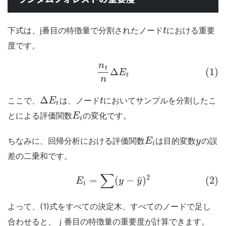
下式は、j番目の特徴量で分割されたノード
における重要
t
度です。
n
t
Δ
(1)
E
t
n
Δ
ここで、
は、ノード
においてサンプルを分割したこ
E
t
t
とによる評価関数
の変化です。
E
i
ちなみに、回帰分析における評価関数
は目的変数
の誤
E
y
i
差の二乗和です。
∑
2
¯
=
(
−
)
(2)
E
y
y
i
よって、(1)式をすべての決定木、すべてのノードで足し
合わせると、ｊ番目の特徴量の重要度が計算できます。