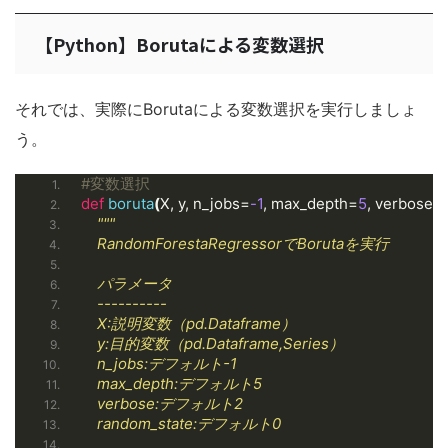
【Python】Borutaによる変数選択
それでは、実際にBorutaによる変数選択を実行しましょ
う。
#変数選択
def
boruta
(
X, y, n_jobs=
-1
, max_depth=
5
, verbose=
"""
    RandomForestaRegressorでBorutaを実行
    パラメータ
    ----------
    X:説明変数（pd.Dataframe）
    y:目的変数（pd.Dataframe,Series）
    n_jobs:デフォルト-1
    max_depth:デフォルト5
    verbose:デフォルト2
    random_state:デフォルト0