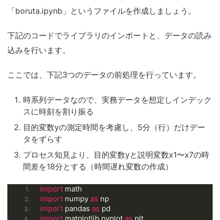
「boruta.ipynb」というファイルを作成しましょう。
下記のコードでライブラリのインポートと、データの読み
込みを行います。
ここでは、下記3つのデータの前処理を行っています。
時系列データなので、実務データを想定しインデック
スに時刻を割り振る
目的変数yの測定時間を考慮し、5分（行）だけデー
タをずらす
プロセス知見より、目的変数yと説明変数x1〜x7の時
間差を18分とする（時間遅れ変数の作成）
import
 math
import
 numpy 
as
 np
import
 pandas 
as
 pd
import
 matplotlib.pyplot 
as
 plt