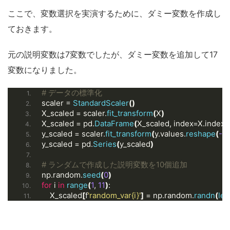
ここで、変数選択を実演するために、ダミー変数を作成し
ておきます。
元の説明変数は7変数でしたが、ダミー変数を追加して17
変数になりました。
# データの標準化
scaler = 
StandardScaler
()
X_scaled = scaler.
fit_transform
(
X
)
X_scaled = pd.
DataFrame
(
X_scaled, index=X.index
y_scaled = scaler.
fit_transform
(
y.values.
reshape
(
-1
, 
y_scaled = pd.
Series
(
y_scaled
)
# ランダムで作成した説明変数を10個追加
np.random.
seed
(
0
)
for
 i 
in
range
(
1
, 
11
)
:
    X_scaled
[
f
'random_var{i}'
]
 = np.random.
randn
(
len