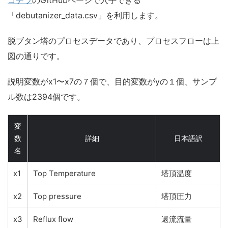
「debutanizer_data.csv」を利用します。
脱ブタン塔のプロセスデータであり、プロセスフローは上
図の通りです。
説明変数がx1〜x7の７個で、目的変数がyの１個、サンプ
ル数は2394個です。
変
数
詳細
日本語訳
名
x1
Top Temperature
塔頂温度
x2
Top pressure
塔頂圧力
x3
Reflux flow
還流流量