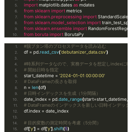
import
 matplotlib.dates 
as
 mdates
from 
sklearn
 import
 metrics
from 
sklearn.preprocessing
 import
 StandardScaler
from 
sklearn.model_selection
 import
 train_test_spl
from 
sklearn.ensemble
 import
 RandomForestRegre
from 
boruta
 import
 BorutaPy
#脱ブタン塔のプロセスデータを読み込む
df = pd.
read_csv
(
'debutanizer_data.csv'
)
#時系列データなので、実務データを想定しindexに
# 開始日時を指定
start_datetime = 
'2024-01-01 00:00:00'
# DataFrameの長さを取得
n = 
len
(
df
)
# 日時インデックスを生成（1分間隔）
date_index = pd.
date_range
(
start=start_datetime, 
# DataFrameのインデックスを新しい日時インデッ
df.index = date_index
# 目的変数の測定時間を考慮（5分間）
df
[
'y'
]
 = df
[
'y'
]
.
shift
(
5
)