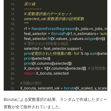
    戻り値
    ----------
    X:変数選択後のデータセット
    selected_val:変数選択後の説明変数
    """
    rf = 
RandomForestRegressor
(
n_jobs=n_jobs, ma
    feat_selector = 
BorutaPy
(
rf, n_estimators= 
'auto'
,
    feat_selector.
fit
(
X.values, y.values.
astype
(
int
))
# 選択された特徴量を確認
    selected = feat_selector.support_
print
(
'選択された特徴量の数: %d'
 % np.
sum
(
select
print
(
selected
)
print
(
X.columns
[
selected
])
    X_boruta = X
[
X.columns
[
selected
]]
# 説明変数
return
 X_boruta, selected
# 関数の実行
X_boruta, selecetd_val = 
boruta
(
X_scaled, y_scaled
)
Borutaによる変数選択の結果、ランダムで作成したダミー
変数が全て除外されていました。