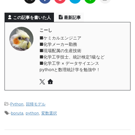
この記事を書いた人
最新記事
こーし
■ケミカルエンジニア
■化学メーカー勤務
■現場配属の生産技術
■化学工学技士、統計検定1級など
■化学工学 × データサイエンス
pythonと数理統計学を勉強中！
-
Python
,
回帰モデル
-
boruta
,
python
,
変数選択