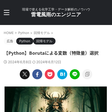
現場で使える化学工学・データ解析のノウハウ
雷電風雨のエンジニア
HOME
>
Python
>
回帰モデル
>
広告
Python
回帰モデル
【Python】Borutaによる変数（特徴量）選択
2024年6月8日
2024年6月12日