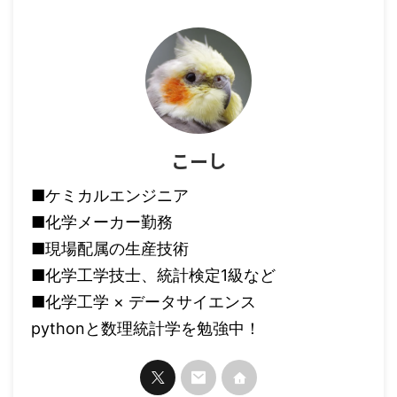
こーし
■ケミカルエンジニア
■化学メーカー勤務
■現場配属の生産技術
■化学工学技士、統計検定1級など
■化学工学 × データサイエンス
pythonと数理統計学を勉強中！