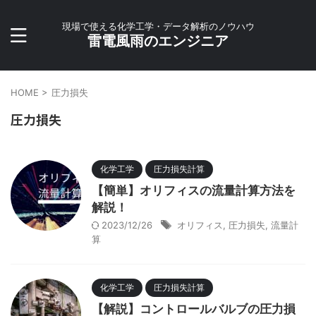
現場で使える化学工学・データ解析のノウハウ
雷電風雨のエンジニア
HOME
>
圧力損失
圧力損失
化学工学
圧力損失計算
【簡単】オリフィスの流量計算方法を
解説！
2023/12/26
オリフィス
,
圧力損失
,
流量計
算
化学工学
圧力損失計算
【解説】コントロールバルブの圧力損